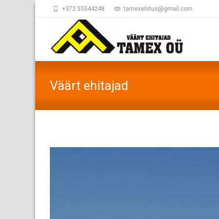
+372 55544248
tamexehitus@gmail.com
Väärt ehitajad